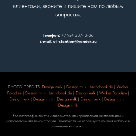
клиентами, звоните и пишите нам по любым
вопросам.
Телефон:
+7 924 237-13-36
E-mail: oil-stantion@yandex.ru
PHOTO CREDITS:
Design Milk
|
Design milk
|
brandbook.de
|
Wicker
Paradise
|
Design milk
|
brandbook.de
|
Design milk
|
Wicker Paradise
|
Design milk
|
Design milk
|
Design milk
|
Design milk
|
Design milk
|
Design milk
Все фотографии, тексты и видеоматериалы принадлежат их владельцам и
использованы для демонстрации. Пожалуйста, не используйте контент шаблона в
коммерческих целях.