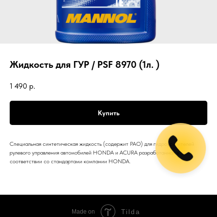
Жидкость для ГУР / PSF 8970 (1л. )
1 490
р.
Купить
Специальная синтетическая жидкость (содержит PAO) для гидроусилителей
рулевого управления автомобилей HONDA и ACURA разработанная в
соответствии со стандартами компании HONDA.
Tilda
Made on