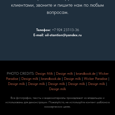
клиентами, звоните и пишите нам по любым
вопросам.
Телефон:
+7 924 237-13-36
E-mail: oil-stantion@yandex.ru
PHOTO CREDITS:
Design Milk
|
Design milk
|
brandbook.de
|
Wicker
Paradise
|
Design milk
|
brandbook.de
|
Design milk
|
Wicker Paradise
|
Design milk
|
Design milk
|
Design milk
|
Design milk
|
Design milk
|
Design milk
Все фотографии, тексты и видеоматериалы принадлежат их владельцам и
использованы для демонстрации. Пожалуйста, не используйте контент шаблона в
коммерческих целях.