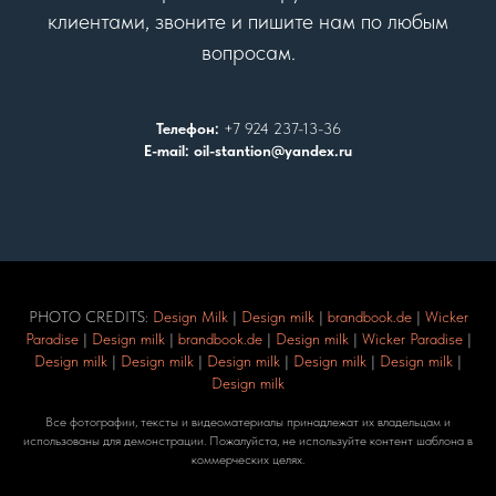
клиентами, звоните и пишите нам по любым
вопросам.
Телефон:
+7 924 237-13-36
E-mail: oil-stantion@yandex.ru
PHOTO CREDITS:
Design Milk
|
Design milk
|
brandbook.de
|
Wicker
Paradise
|
Design milk
|
brandbook.de
|
Design milk
|
Wicker Paradise
|
Design milk
|
Design milk
|
Design milk
|
Design milk
|
Design milk
|
Design milk
Все фотографии, тексты и видеоматериалы принадлежат их владельцам и
использованы для демонстрации. Пожалуйста, не используйте контент шаблона в
коммерческих целях.