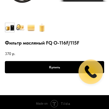
Фильтр масляный FQ O-116F/115F
370
р.
Купить
Tilda
Made on