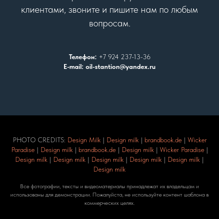
клиентами, звоните и пишите нам по любым
вопросам.
Телефон:
+7 924 237-13-36
E-mail: oil-stantion@yandex.ru
PHOTO CREDITS:
Design Milk
|
Design milk
|
brandbook.de
|
Wicker
Paradise
|
Design milk
|
brandbook.de
|
Design milk
|
Wicker Paradise
|
Design milk
|
Design milk
|
Design milk
|
Design milk
|
Design milk
|
Design milk
Все фотографии, тексты и видеоматериалы принадлежат их владельцам и
использованы для демонстрации. Пожалуйста, не используйте контент шаблона в
коммерческих целях.