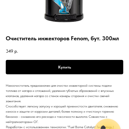
Очиститель инжекторов Fenom, бут. 300мл
349
р.
Купить
Наноочиститель предназначен для очистки инжекторной системы подачи
топлива от нагара и отложений, удаления губчатых образований с впускных
клапанов, удаления нагара со стенок камеры сгорания и очистки свечей
зажигания.
Способствует: легкому запуску и хорошей приемистости двигателя; снижению
износа и защите от коррозии деталей; более полному и «чистому» горению
бензина - снижению его расхода и токсичности выхлопа. Совместим с
нейтрализаторами ОГ.
Разработан с использованием технологии: "Fuel Borne Catalyst Technology /