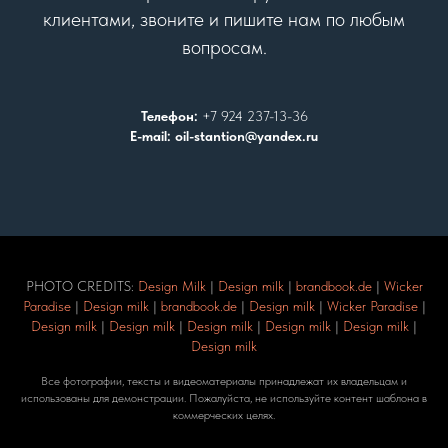
клиентами, звоните и пишите нам по любым
вопросам.
Телефон:
+7 924 237-13-36
E-mail: oil-stantion@yandex.ru
PHOTO CREDITS:
Design Milk
|
Design milk
|
brandbook.de
|
Wicker
Paradise
|
Design milk
|
brandbook.de
|
Design milk
|
Wicker Paradise
|
Design milk
|
Design milk
|
Design milk
|
Design milk
|
Design milk
|
Design milk
Все фотографии, тексты и видеоматериалы принадлежат их владельцам и
использованы для демонстрации. Пожалуйста, не используйте контент шаблона в
коммерческих целях.