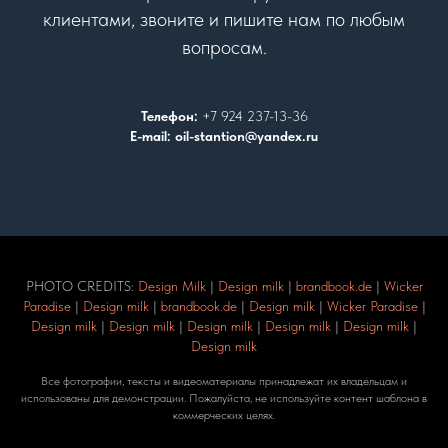
клиентами, звоните и пишите нам по любым
вопросам.
Телефон:
+7 924 237-13-36
E-mail: oil-stantion@yandex.ru
PHOTO CREDITS:
Design Milk
|
Design milk
|
brandbook.de
|
Wicker
Paradise
|
Design milk
|
brandbook.de
|
Design milk
|
Wicker Paradise
|
Design milk
|
Design milk
|
Design milk
|
Design milk
|
Design milk
|
Design milk
Все фотографии, тексты и видеоматериалы принадлежат их владельцам и
использованы для демонстрации. Пожалуйста, не используйте контент шаблона в
коммерческих целях.