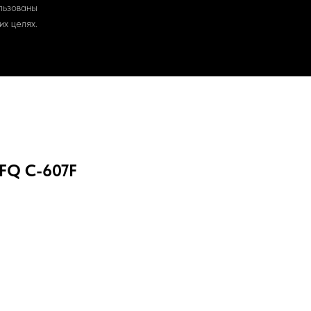
льзованы
х целях.
FQ C-607F