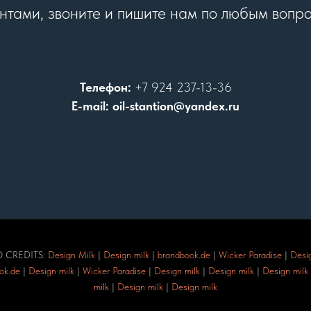
нтами, звоните и пишите нам по любым вопр
Телефон:
+7 924 237-13-36
E-mail: oil-stantion@yandex.ru
 CREDITS:
Design Milk
|
Design milk
|
brandbook.de
|
Wicker Paradise
|
Desig
ok.de
|
Design milk
|
Wicker Paradise
|
Design milk
|
Design milk
|
Design milk
milk
|
Design milk
|
Design milk