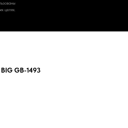
льзованы
х целях.
 BIG GB-1493