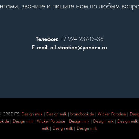
нтами, звоните и пишите нам по любым вопр
Телефон:
+7 924 237-13-36
E-mail: oil-stantion@yandex.ru
 CREDITS:
Design Milk
|
Design milk
|
brandbook.de
|
Wicker Paradise
|
Desig
ok.de
|
Design milk
|
Wicker Paradise
|
Design milk
|
Design milk
|
Design milk
milk
|
Design milk
|
Design milk