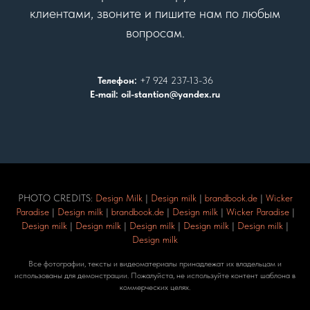
клиентами, звоните и пишите нам по любым
вопросам.
Телефон:
+7 924 237-13-36
E-mail: oil-stantion@yandex.ru
PHOTO CREDITS:
Design Milk
|
Design milk
|
brandbook.de
|
Wicker
Paradise
|
Design milk
|
brandbook.de
|
Design milk
|
Wicker Paradise
|
Design milk
|
Design milk
|
Design milk
|
Design milk
|
Design milk
|
Design milk
Все фотографии, тексты и видеоматериалы принадлежат их владельцам и
использованы для демонстрации. Пожалуйста, не используйте контент шаблона в
коммерческих целях.