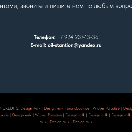
нтами, звоните и пишите нам по любым вопр
Телефон:
+7 924 237-13-36
E-mail: oil-stantion@yandex.ru
 CREDITS:
Design Milk
|
Design milk
|
brandbook.de
|
Wicker Paradise
|
Desig
ok.de
|
Design milk
|
Wicker Paradise
|
Design milk
|
Design milk
|
Design milk
milk
|
Design milk
|
Design milk