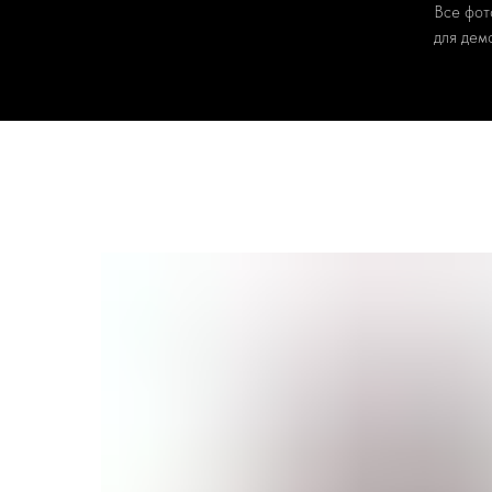
Все фот
для дем