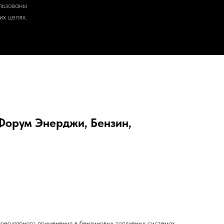
льзованы
х целях.
Форум Энерджи, Бензин,
регулярного применения в бензиновых топливных системах.