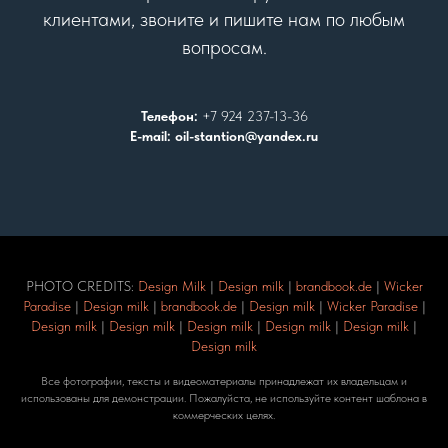
клиентами, звоните и пишите нам по любым
вопросам.
Телефон:
+7 924 237-13-36
E-mail: oil-stantion@yandex.ru
PHOTO CREDITS:
Design Milk
|
Design milk
|
brandbook.de
|
Wicker
Paradise
|
Design milk
|
brandbook.de
|
Design milk
|
Wicker Paradise
|
Design milk
|
Design milk
|
Design milk
|
Design milk
|
Design milk
|
Design milk
Все фотографии, тексты и видеоматериалы принадлежат их владельцам и
использованы для демонстрации. Пожалуйста, не используйте контент шаблона в
коммерческих целях.