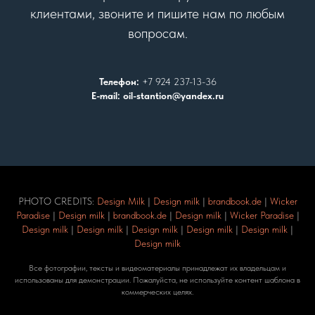
клиентами, звоните и пишите нам по любым
вопросам.
Телефон:
+7 924 237-13-36
E-mail: oil-stantion@yandex.ru
PHOTO CREDITS:
Design Milk
|
Design milk
|
brandbook.de
|
Wicker
Paradise
|
Design milk
|
brandbook.de
|
Design milk
|
Wicker Paradise
|
Design milk
|
Design milk
|
Design milk
|
Design milk
|
Design milk
|
Design milk
Все фотографии, тексты и видеоматериалы принадлежат их владельцам и
использованы для демонстрации. Пожалуйста, не используйте контент шаблона в
коммерческих целях.