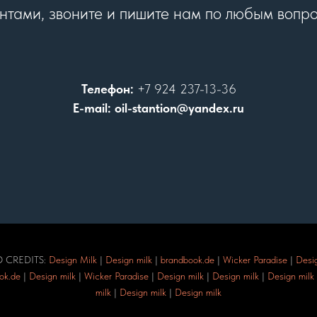
нтами, звоните и пишите нам по любым вопр
Телефон:
+7 924 237-13-36
E-mail: oil-stantion@yandex.ru
 CREDITS:
Design Milk
|
Design milk
|
brandbook.de
|
Wicker Paradise
|
Desig
ok.de
|
Design milk
|
Wicker Paradise
|
Design milk
|
Design milk
|
Design milk
milk
|
Design milk
|
Design milk