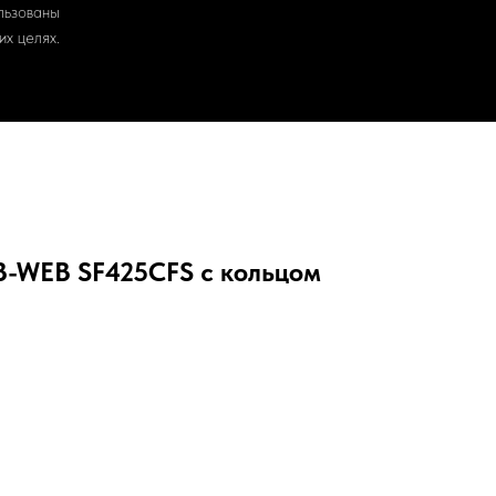
льзованы
х целях.
-WEB SF425CFS с кольцом