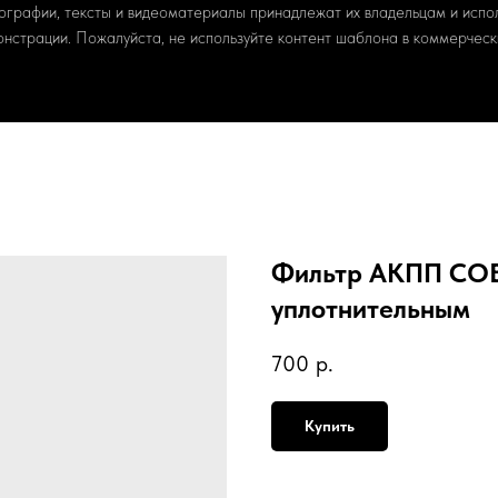
ографии, тексты и видеоматериалы принадлежат их владельцам и испо
онстрации. Пожалуйста, не используйте контент шаблона в коммерчески
Фильтр АКПП COB
уплотнительным
700
р.
Купить