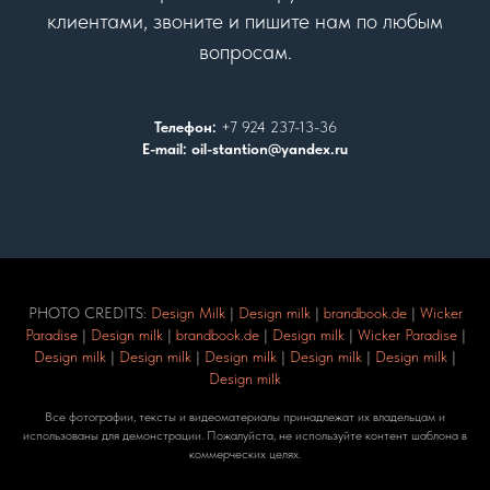
клиентами, звоните и пишите нам по любым
вопросам.
Телефон:
+7 924 237-13-36
E-mail: oil-stantion@yandex.ru
PHOTO CREDITS:
Design Milk
|
Design milk
|
brandbook.de
|
Wicker
Paradise
|
Design milk
|
brandbook.de
|
Design milk
|
Wicker Paradise
|
Design milk
|
Design milk
|
Design milk
|
Design milk
|
Design milk
|
Design milk
Все фотографии, тексты и видеоматериалы принадлежат их владельцам и
использованы для демонстрации. Пожалуйста, не используйте контент шаблона в
коммерческих целях.