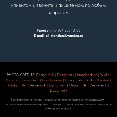
клиентами, звоните и пишите нам по любым
вопросам.
Телефон:
+7 924 237-13-36
E-mail: oil-stantion@yandex.ru
PHOTO CREDITS:
Design Milk
|
Design milk
|
brandbook.de
|
Wicker
Paradise
|
Design milk
|
brandbook.de
|
Design milk
|
Wicker Paradise
|
Design milk
|
Design milk
|
Design milk
|
Design milk
|
Design milk
|
Design milk
Все фотографии, тексты и видеоматериалы принадлежат их владельцам и
использованы для демонстрации. Пожалуйста, не используйте контент шаблона в
коммерческих целях.