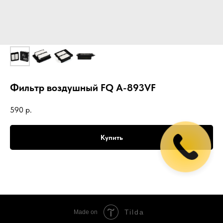
Фильтр воздушный FQ A-893VF
590
р.
Купить
Tilda
Made on