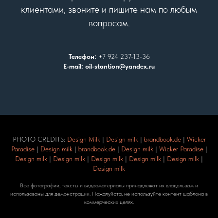
клиентами, звоните и пишите нам по любым
вопросам.
Телефон:
+7 924 237-13-36
E-mail: oil-stantion@yandex.ru
PHOTO CREDITS:
Design Milk
|
Design milk
|
brandbook.de
|
Wicker
Paradise
|
Design milk
|
brandbook.de
|
Design milk
|
Wicker Paradise
|
Design milk
|
Design milk
|
Design milk
|
Design milk
|
Design milk
|
Design milk
Все фотографии, тексты и видеоматериалы принадлежат их владельцам и
использованы для демонстрации. Пожалуйста, не используйте контент шаблона в
коммерческих целях.