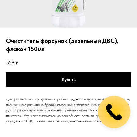
Очиститель форсунок (дизельный ДВС),
флакон 150мл
559
р.
Купить
Для профилактики и устранения проблем трудного запуска, плавающих оборотов,
повышенного расхода, вибраций, связанных с загрязнением форсунок дизельных
ДВС. При регулярном использовании предотвращает образование загрязнений в
двигателях. Улучшает смазывающую способность топлива, предотвращая износ
форсунок и ТНВД. Совместим с летними, межсезонными и зимними видами ДТ.