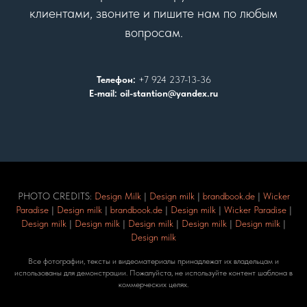
клиентами, звоните и пишите нам по любым
вопросам.
Телефон:
+7 924 237-13-36
E-mail: oil-stantion@yandex.ru
PHOTO CREDITS:
Design Milk
|
Design milk
|
brandbook.de
|
Wicker
Paradise
|
Design milk
|
brandbook.de
|
Design milk
|
Wicker Paradise
|
Design milk
|
Design milk
|
Design milk
|
Design milk
|
Design milk
|
Design milk
Все фотографии, тексты и видеоматериалы принадлежат их владельцам и
использованы для демонстрации. Пожалуйста, не используйте контент шаблона в
коммерческих целях.