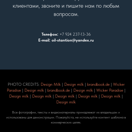
клиентами, звоните и пишите нам по любым
вопросам.
Телефон:
+7 924 237-13-36
E-mail: oil-stantion@yandex.ru
PHOTO CREDITS:
Design Milk
|
Design milk
|
brandbook.de
|
Wicker
Paradise
|
Design milk
|
brandbook.de
|
Design milk
|
Wicker Paradise
|
Design milk
|
Design milk
|
Design milk
|
Design milk
|
Design milk
|
Design milk
Все фотографии, тексты и видеоматериалы принадлежат их владельцам и
использованы для демонстрации. Пожалуйста, не используйте контент шаблона в
коммерческих целях.