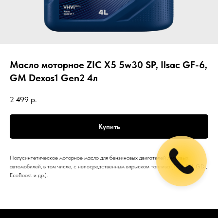
Масло моторное ZIC X5 5w30 SP, Ilsac GF-6,
GM Dexos1 Gen2 4л
2 499
р.
Купить
Полусинтетическое моторное масло для бензиновых двигателей легковых
автомобилей, в том числе, с непосредственным впрыском топлива (TFSI, FSI, GDI,
EcoBoost и др.).