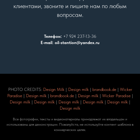
клиентами, звоните и пишите нам по любым
вопросам.
Телефон:
+7 924 237-13-36
E-mail: oil-stantion@yandex.ru
PHOTO CREDITS:
Design Milk
|
Design milk
|
brandbook.de
|
Wicker
Paradise
|
Design milk
|
brandbook.de
|
Design milk
|
Wicker Paradise
|
Design milk
|
Design milk
|
Design milk
|
Design milk
|
Design milk
|
Design milk
Все фотографии, тексты и видеоматериалы принадлежат их владельцам и
использованы для демонстрации. Пожалуйста, не используйте контент шаблона в
коммерческих целях.