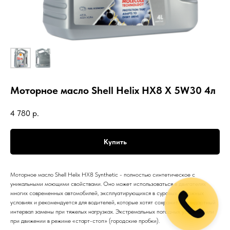
Моторное масло Shell Helix HX8 X 5W30 4л
4 780
р.
Купить
Моторное масло Shell Helix HX8 Synthetic - полностью синтетическое с
уникальными моющими свойствами. Оно может использоваться в двигателях
многих современных автомобилей, эксплуатирующихся в суровых дорожных
условиях и рекомендуется для водителей, которые хотят сохранить стандартный
интервал замены при тяжелых нагрузках. Экстремальных погодных условиях или
при движении в режиме «старт-стоп» (городские пробки).