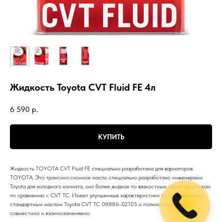
Жидкость Toyota CVT Fluid FE 4л
6 590
р.
КУПИТЬ
Жидкость TOYOTA CVT Fluid FE специально разработана для вариаторов
TOYOTA. Это трансмиссионное масло специально разработано инженерами
Toyota для холодного климата, оно более жидкое по вязкостным характеристикам
по сравнению с CVT TC. Имеет улучшенные характеристики по сравнению со
стандартным маслом Toyota CVT TC 08886-02105 и полностью с ним
совместимо и взаимозаменяемо.