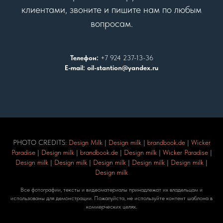
клиентами, звоните и пишите нам по любым
вопросам.
Телефон:
+7 924 237-13-36
E-mail: oil-stantion@yandex.ru
PHOTO CREDITS:
Design Milk
|
Design milk
|
brandbook.de
|
Wicker
Paradise
|
Design milk
|
brandbook.de
|
Design milk
|
Wicker Paradise
|
Design milk
|
Design milk
|
Design milk
|
Design milk
|
Design milk
|
Design milk
Все фотографии, тексты и видеоматериалы принадлежат их владельцам и
использованы для демонстрации. Пожалуйста, не используйте контент шаблона в
коммерческих целях.