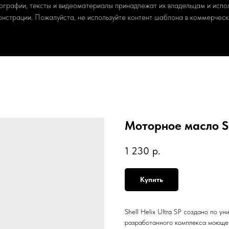
ографии, тексты и видеоматериалы принадлежат их владельцам и испо
онстрации. Пожалуйста, не используйте контент шаблона в коммерчески
Моторное масло She
1 230
р.
Купить
Shell Helix Ultra SP создано по 
разработанного комплекса моюще-