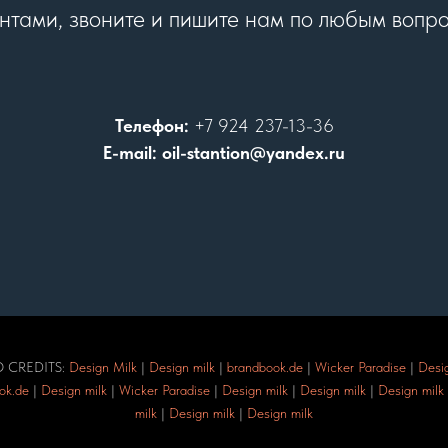
нтами, звоните и пишите нам по любым вопр
Телефон:
+7 924 237-13-36
E-mail: oil-stantion@yandex.ru
 CREDITS:
Design Milk
|
Design milk
|
brandbook.de
|
Wicker Paradise
|
Desig
ok.de
|
Design milk
|
Wicker Paradise
|
Design milk
|
Design milk
|
Design milk
milk
|
Design milk
|
Design milk