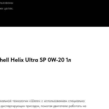
льзованы
х целях.
ll Helix Ultra SР 0W-20 1л
уникальной технологии «Шелл» c использованием специально
диспергирующих присадок, помогая двигателю работать на