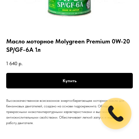
Масло моторное Molygreen Premium 0W-20
SP/GF-6A 1л
1 640
р.
Купить
Высококачественное всесезонное энергосберегающее моторное масло для
бензиновых двигателей, создано на основе гидрокрекинга. Обладает
прекрасными низкотемпературными характеристиками и высокими
антиокислительными свойствами. Обеспечивает легкий запуск и надежную
работу двигателя.