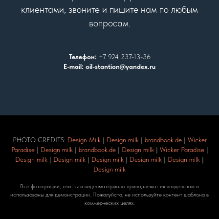
клиентами, звоните и пишите нам по любым
вопросам.
Телефон:
+7 924 237-13-36
E-mail: oil-stantion@yandex.ru
PHOTO CREDITS:
Design Milk
|
Design milk
|
brandbook.de
|
Wicker
Paradise
|
Design milk
|
brandbook.de
|
Design milk
|
Wicker Paradise
|
Design milk
|
Design milk
|
Design milk
|
Design milk
|
Design milk
|
Design milk
Все фотографии, тексты и видеоматериалы принадлежат их владельцам и
использованы для демонстрации. Пожалуйста, не используйте контент шаблона в
коммерческих целях.