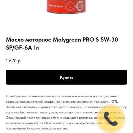
Масло моторное Molygreen PRO S 5W-30
SP/GF-6A 1л
1 670
р.
Купить
Новейшее высокотехнологичное синтетическое моторное масло для самых
современных двигателей, созданное на основе уникальной технологии GTL.
Защищает системы снижения токсичности выхлопа, позволяет сохранить чистоту
поршня, обеспечивает защиту от износа и дополнительную экономию топлива.
Специальный пакет присадок отлично защищает двигатель на протяжении всего
интервала замены масла. Низкая вязкость и низкий коэффициент трения
обеспечивает большую экономию топлива.