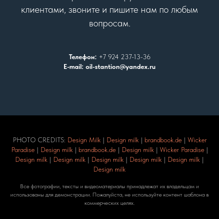
клиентами, звоните и пишите нам по любым
вопросам.
Телефон:
+7 924 237-13-36
E-mail: oil-stantion@yandex.ru
PHOTO CREDITS:
Design Milk
|
Design milk
|
brandbook.de
|
Wicker
Paradise
|
Design milk
|
brandbook.de
|
Design milk
|
Wicker Paradise
|
Design milk
|
Design milk
|
Design milk
|
Design milk
|
Design milk
|
Design milk
Все фотографии, тексты и видеоматериалы принадлежат их владельцам и
использованы для демонстрации. Пожалуйста, не используйте контент шаблона в
коммерческих целях.