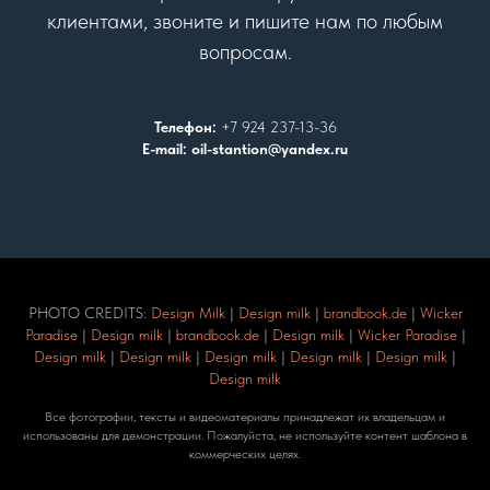
клиентами, звоните и пишите нам по любым
вопросам.
Телефон:
+7 924 237-13-36
E-mail: oil-stantion@yandex.ru
PHOTO CREDITS:
Design Milk
|
Design milk
|
brandbook.de
|
Wicker
Paradise
|
Design milk
|
brandbook.de
|
Design milk
|
Wicker Paradise
|
Design milk
|
Design milk
|
Design milk
|
Design milk
|
Design milk
|
Design milk
Все фотографии, тексты и видеоматериалы принадлежат их владельцам и
использованы для демонстрации. Пожалуйста, не используйте контент шаблона в
коммерческих целях.