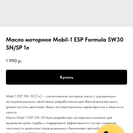
Масло моторное Mobil-1 ESP Formula 5W30
SN/SP 1л
1 990
р.
Купить
Mobil 1 ESP 5W-30 (1 л.) – синтетическое моторное масло с улучшенными
эксплуатационными свойствами, разработанное для обеспечения высокого
уровня чистоты двигателя, общих эксплуатационных характеристик и защиты от
износа.
Масло Mobil 1 ESP 5W-30 было разработано экспертами компании для
продления срока службы и поддержания эффективности систем снижения
токсичности выхлопных газов дизельных и бензиновых автомобилей.