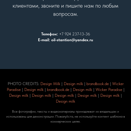
клиентами, звоните и пишите нам по любым
вопросам.
Телефон:
+7 924 237-13-36
E-mail: oil-stantion@yandex.ru
PHOTO CREDITS:
Design Milk
|
Design milk
|
brandbook.de
|
Wicker
Paradise
|
Design milk
|
brandbook.de
|
Design milk
|
Wicker Paradise
|
Design milk
|
Design milk
|
Design milk
|
Design milk
|
Design milk
|
Design milk
Все фотографии, тексты и видеоматериалы принадлежат их владельцам и
использованы для демонстрации. Пожалуйста, не используйте контент шаблона в
коммерческих целях.